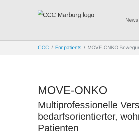
News
Skip to main content
You are here:
CCC
For patients
MOVE-ONKO Bewegun
MOVE-ONKO
Multiprofessionelle Ve
bedarfsorientierter, w
Patienten