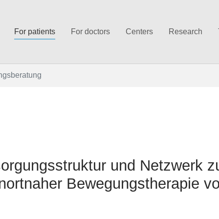
For patients
For doctors
Centers
Research
gsberatung
rsorgungsstruktur und Netzwerk z
ohnortnaher Bewegungstherapie v