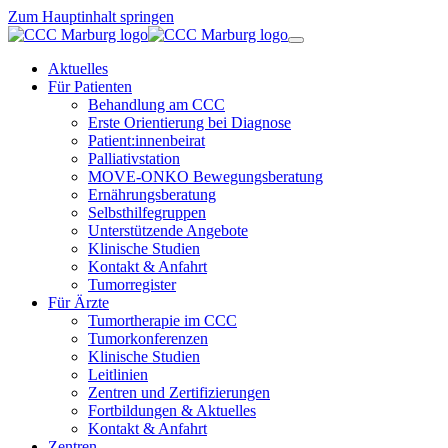
Zum Hauptinhalt springen
Aktuelles
Für Patienten
Behandlung am CCC
Erste Orientierung bei Diagnose
Patient:innenbeirat
Palliativstation
MOVE-ONKO Bewegungsberatung
Ernährungsberatung
Selbsthilfegruppen
Unterstützende Angebote
Klinische Studien
Kontakt & Anfahrt
Tumorregister
Für Ärzte
Tumortherapie im CCC
Tumorkonferenzen
Klinische Studien
Leitlinien
Zentren und Zertifizierungen
Fortbildungen & Aktuelles
Kontakt & Anfahrt
Zentren