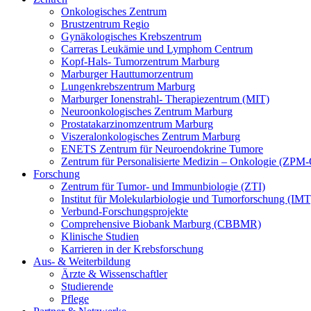
Onkologisches Zentrum
Brustzentrum Regio
Gynäkologisches Krebszentrum
Carreras Leukämie und Lymphom Centrum
Kopf-Hals- Tumorzentrum Marburg
Marburger Hauttumorzentrum
Lungenkrebszentrum Marburg
Marburger Ionenstrahl- Therapiezentrum (MIT)
Neuroonkologisches Zentrum Marburg
Prostatakarzinomzentrum Marburg
Viszeralonkologisches Zentrum Marburg
ENETS Zentrum für Neuroendokrine Tumore
Zentrum für Personalisierte Medizin – Onkologie (ZPM
Forschung
Zentrum für Tumor- und Immunbiologie (ZTI)
Institut für Molekularbiologie und Tumorforschung (IMT
Verbund-Forschungsprojekte
Comprehensive Biobank Marburg (CBBMR)
Klinische Studien
Karrieren in der Krebsforschung
Aus- & Weiterbildung
Ärzte & Wissenschaftler
Studierende
Pflege