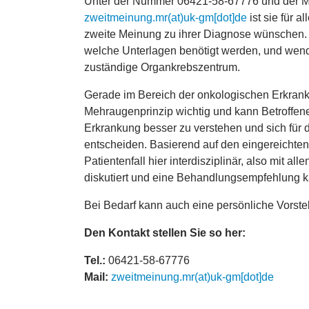
Unter der Nummer 06421-58-67776 und der M
zweitmeinung.mr(at)uk-gm[dot]de
ist sie für al
zweite Meinung zu ihrer Diagnose wünschen.
welche Unterlagen benötigt werden, und wende
zuständige Organkrebszentrum.
Gerade im Bereich der onkologischen Erkrank
Mehraugenprinzip wichtig und kann Betroffene
Erkrankung besser zu verstehen und sich für d
entscheiden. Basierend auf den eingereichten
Patientenfall hier interdisziplinär, also mit all
diskutiert und eine Behandlungsempfehlung 
Bei Bedarf kann auch eine persönliche Vorstel
Den Kontakt stellen Sie so her:
Tel.:
06421-58-67776
Mail:
zweitmeinung.mr(at)uk-gm[dot]de