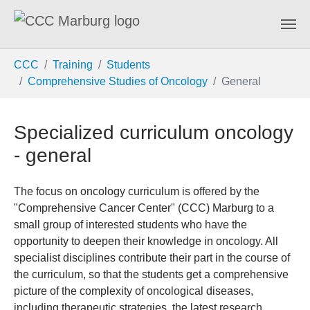
Skip to main content
You are here:
CCC
Training
Students
Comprehensive Studies of Oncology
General
Specialized curriculum oncology
- general
The focus on oncology curriculum is offered by the
"Comprehensive Cancer Center" (CCC) Marburg to a
small group of interested students who have the
opportunity to deepen their knowledge in oncology. All
specialist disciplines contribute their part in the course of
the curriculum, so that the students get a comprehensive
picture of the complexity of oncological diseases,
including therapeutic strategies, the latest research