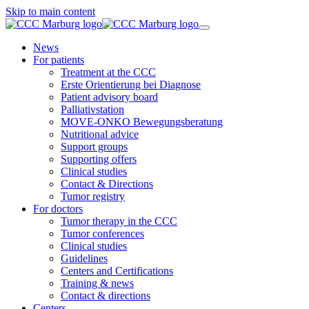
Skip to main content
News
For patients
Treatment at the CCC
Erste Orientierung bei Diagnose
Patient advisory board
Palliativstation
MOVE-ONKO Bewegungsberatung
Nutritional advice
Support groups
Supporting offers
Clinical studies
Contact & Directions
Tumor registry
For doctors
Tumor therapy in the CCC
Tumor conferences
Clinical studies
Guidelines
Centers and Certifications
Training & news
Contact & directions
Centers